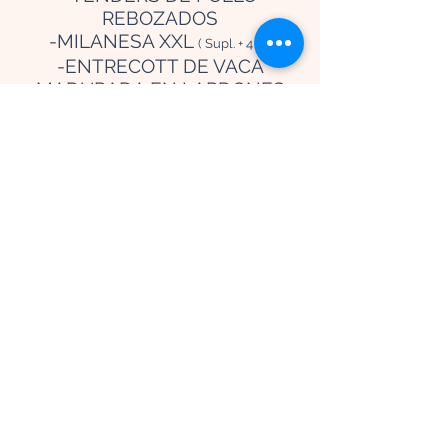
REBOZADOS
-MILANESA XXL
( Supl. + 4 € )
-ENTRECOTT DE VACA
MADURADA EN LARDONES
CON MANTEQUILLA
ESPECIADA ACOMPAÑADO DE
PATATAS FRITAS
( Supl. + 7 € )
INCLUYE REFRESCO, AGUA O
CERVEZA
POSTRE DE DÍA
17.50 €
info@elambiguzgz.com
©2024 por El Ambigú Zaragoza.